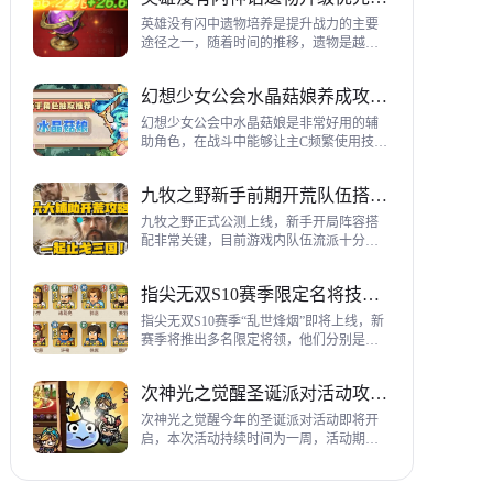
到三代打熊英雄选择建议，各位参考一
下。
英雄没有闪中遗物培养是提升战力的主要
途径之一，随着时间的推移，遗物是越来
越多，神话遗物也越来越多，平民手上也
有不少，哪些遗物推荐养成呢？这里带来
幻想少女公会水晶菇娘养成攻略详解
神话遗物升级优先级建议。
幻想少女公会中水晶菇娘是非常好用的辅
助角色，在战斗中能够让主C频繁使用技
能，适合不同类型的输出角色，推荐玩家
们进行重点培养，这里带来会水晶菇娘养
九牧之野新手前期开荒队伍搭配指南
成全方位指南，大家来看看吧。
九牧之野正式公测上线，新手开局阵容搭
配非常关键，目前游戏内队伍流派十分丰
富，开荒其主要围绕辅助武将来进行搭
配，那么具体如何配队呢？这里带来新手
指尖无双S10赛季限定名将技能一览
前期开荒阵容搭配详细攻略。
指尖无双S10赛季“乱世烽烟”即将上线，新
赛季将推出多名限定将领，他们分别是：
关银屏、机·邓艾、猛·徐晃、吕玲绮，这里
带来所有武将技能爆料，小伙伴们提前来
次神光之觉醒圣诞派对活动攻略指南
了解一下吧。
次神光之觉醒今年的圣诞派对活动即将开
启，本次活动持续时间为一周，活动期间
玩家喂养圣诞彩蛋能够获得圣诞装饰，用
来提升活动等级领取对应奖励，下面为大