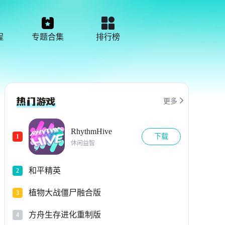
程
专题合集
排行榜

更多
RhythmHive
下载
1
休闲益智
和平精英
2
植物大战僵尸融合版
3
方舟生存进化重制版
4