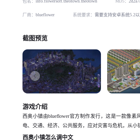
包名：
info.flowersoft.theotown.theotown
MD5：
2d2a7
厂商：
blueflower
系统要求：
需要支持安卓系统5.2
截图预览
游戏介绍
西奥小镇由blueflower官方制作发行，这是一
电、交通、经济、公共服务，应对灾害与危机，从小
西奥小镇怎么调中文