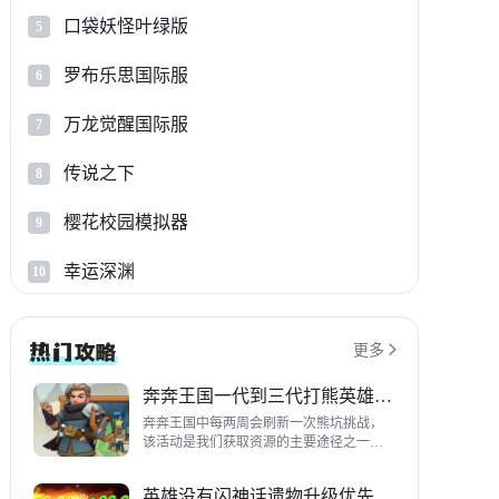
口袋妖怪叶绿版
5
罗布乐思国际服
6
万龙觉醒国际服
7
传说之下
8
樱花校园模拟器
9
幸运深渊
10
更多

奔奔王国一代到三代打熊英雄推荐
奔奔王国中每两周会刷新一次熊坑挑战，
该活动是我们获取资源的主要途径之一，
并且上次更新之后还增加了打熊的奖励，
哪些英雄适合平民打熊呢？这里带来一代
英雄没有闪神话遗物升级优先级指南