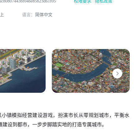
|
ac80807443bf04be85b23d61f05
权限要求
隐私政策
以上
语言：
简体中文
款像素风小镇模拟经营建设游戏，扮演市长从零规划城市，平衡水
镇建设到都市，一步步脚踏实地的打造专属城市。