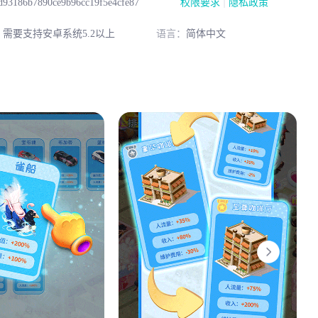
|
d93186b7890ce9b96cc19f5e4cfe87
权限要求
隐私政策
：
需要支持安卓系统5.2以上
语言：
简体中文