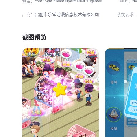
包名：
com.joym.dreamsupermarket.aligames
MD5：
fb
厂商：
合肥市乐堂动漫信息技术有限公司
系统要求
截图预览