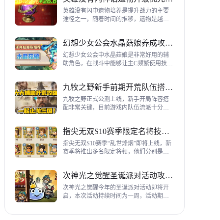
到三代打熊英雄选择建议，各位参考一
下。
英雄没有闪中遗物培养是提升战力的主要
途径之一，随着时间的推移，遗物是越来
越多，神话遗物也越来越多，平民手上也
有不少，哪些遗物推荐养成呢？这里带来
幻想少女公会水晶菇娘养成攻略详解
神话遗物升级优先级建议。
幻想少女公会中水晶菇娘是非常好用的辅
助角色，在战斗中能够让主C频繁使用技
能，适合不同类型的输出角色，推荐玩家
们进行重点培养，这里带来会水晶菇娘养
九牧之野新手前期开荒队伍搭配指南
成全方位指南，大家来看看吧。
九牧之野正式公测上线，新手开局阵容搭
配非常关键，目前游戏内队伍流派十分丰
富，开荒其主要围绕辅助武将来进行搭
配，那么具体如何配队呢？这里带来新手
指尖无双S10赛季限定名将技能一览
前期开荒阵容搭配详细攻略。
指尖无双S10赛季“乱世烽烟”即将上线，新
赛季将推出多名限定将领，他们分别是：
关银屏、机·邓艾、猛·徐晃、吕玲绮，这里
带来所有武将技能爆料，小伙伴们提前来
次神光之觉醒圣诞派对活动攻略指南
了解一下吧。
次神光之觉醒今年的圣诞派对活动即将开
启，本次活动持续时间为一周，活动期间
玩家喂养圣诞彩蛋能够获得圣诞装饰，用
来提升活动等级领取对应奖励，下面为大