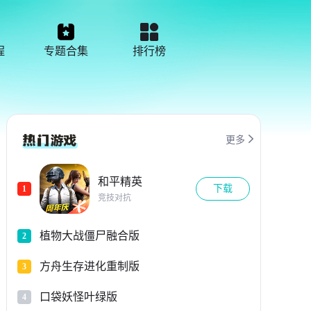
程
专题合集
排行榜

更多
和平精英
下载
1
竞技对抗
植物大战僵尸融合版
2
方舟生存进化重制版
3
口袋妖怪叶绿版
4