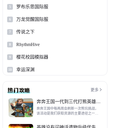
罗布乐思国际服
5
万龙觉醒国际服
6
传说之下
7
RhythmHive
8
樱花校园模拟器
9
幸运深渊
10
更多

奔奔王国一代到三代打熊英雄推荐
奔奔王国中每两周会刷新一次熊坑挑战，
该活动是我们获取资源的主要途径之一，
并且上次更新之后还增加了打熊的奖励，
哪些英雄适合平民打熊呢？这里带来一代
英雄没有闪神话遗物升级优先级指南