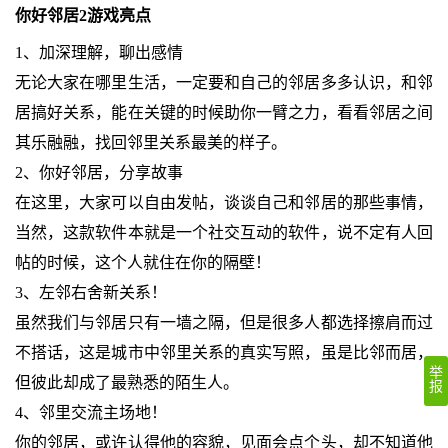
你好邻居2游戏亮点
1、加深理解，聊出感情
无论大家在哪里生活，一定要和自己的邻居多多认识，和邻
居搞好关系，能在关键的时候助你一臂之力，看看邻居之间
其乐融融，找回邻里关系最美的样子。
2、你好邻居，分享故事
在这里，大家可以自由发帖，谈谈自己和邻居的那些事情，
当然，这款软件本就是一个社交互动的软件，说不定有人回
帖的时候，这个人就住在你的隔壁！
3、左邻右舍新关系！
虽然我们与邻居只有一墙之隔，但是很多人都选择擦肩而过
不搭话，这是城市中邻里关系的真实写照，虽是比邻而居，
举
但彼此却成了最熟悉的陌生人。
报
4、邻里交流主场地！
你的邻居，或许认得他的容貌，见面会点个头，却不知道他