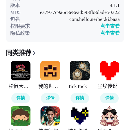
版本
4.1.1
MD5
ea7977c9a6c8e8ead598fb8dade50322
包名
com.hello.nerber.ki.baaa
权限要求
点击查看
隐私政策
点击查看
同类推荐
松鼠大作战
我的世界地下城
TickTock
尘埃传说
详情
详情
详情
详情