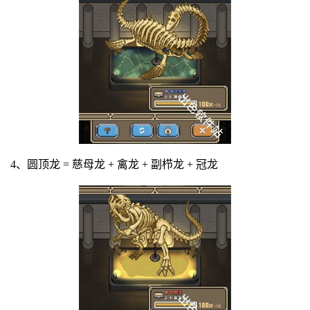
4、圆顶龙 = 慈母龙 + 禽龙 + 副栉龙 + 冠龙