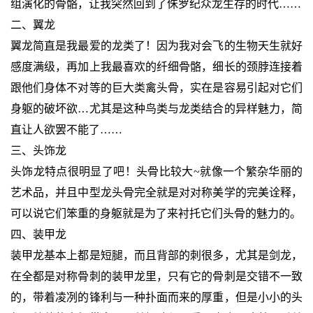
组演化的骨骼，让我突然回到了侏罗纪众龙生存的时代……
二、翼龙
翼龙简直是我最爱的龙类了！因为我对会飞的生物天生就好
感度满级，再加上我最喜欢的纤细骨骼，细长的颈脖连接着
跟他们身体不对等的巨大类禽头骨，实在是容易引起对它们
身躯的破坏欲…尤其是这种鸟类与龙类结合的异样魅力，简
直让人欲罢不能了……
三、头饰龙
头饰龙特点很明显了吧！头骨比较大~就像一个繁杂华丽的
艺术品，并且中型龙头骨完全就是对对称美学的完美诠释，
可以说它们笨重的身躯就是为了来衬托它们头骨的魅力的。
四、装甲龙
装甲龙基本上都是短腿，而且背部的刺很多，尤其是剑龙，
在全都是对称骨刺的装甲龙里，只有它的骨刺是交错不一致
的，带着凌冽的锋利与一种扑面而来的厚重，但是小小的头