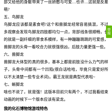
部又给他的身躯带来了一丝娇憨与可爱…也许…这就是反差
萌?
五、鸟脚龙
鸟脚龙应该都是素食吧?这个和兽脚龙经常容易搞混，不过
举
多观察会发现鸟脚龙四肢都均匀一点，背部线条很顺畅，长
报
的就是一副纤细的草食系模样，有一种蹦蹦跳跳的可爱感，
兽脚龙的头骨一看咬合力就很强很凶，后肢力量更强一些。
六、兽脚龙
兽脚龙大体型的真的很多，基本上都是前肢没什么力气的样
子，头骨中间都有一个凹陷(很白话哈哈，毕竟只是爱好所
以不太清楚一些专业术词)，霸王龙就是典型代表啦~
七、蜥脚龙
啥也不说了，就是强！这版本目前只有两个，不过我看结束
动画的时候下一个版本应该有梁龙。
我的化石博物馆游戏特色