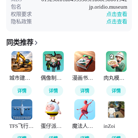
包名
jp.oridio.museum
权限要求
点击查看
隐私政策
点击查看
同类推荐
城市建筑模拟26
偶像制作人
漫画书店模拟器
肉丸模拟器2
详情
详情
详情
详情
TFS飞行模拟器涂装版本
蛋仔派对抽奖模拟器
魔法人形师
inZoi