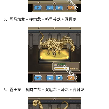
5、阿马加龙 = 棱齿龙 + 格里芬龙 + 圆顶龙
6、霸王龙 = 食肉牛龙 + 双冠龙 + 棘龙 + 高棘龙