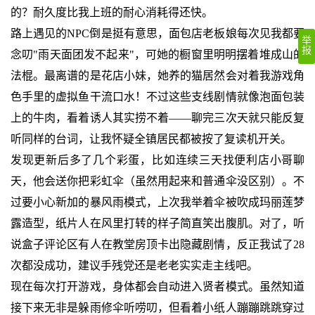
的？耐久度比我上班的耐心消耗得还快。
路上遇见的NPC倒是挺有意思，面包店老板娘每次见我都要
举
报
念叨"雨天面团发不起来"，可她的橱窗里明明摆着堆成山的
法棍。最离谱的是花店小妹，她养的猫居然会对着我游戏角
色手里的虚拟鱼干流口水！不过这些支线剧情就像泡面包装
上的牛肉，看着诱人其实捞不着——聊完三次天就只能反复
听同样的台词，让我怀疑全镇居民都被按了复读机开关。
发现更新后多了几个彩蛋，比如连续三天找便利店小哥聊
天，他会送你把彩虹伞（虽然用起来和普通伞没区别）。不
过要小心新加的暴风雨模式，上次我举着伞被吹成玛丽莲梦
露造型，纸片人在风里打转的样子简直笑出腹肌。对了，听
说盒子评论区有人在教堂房顶卡出隐藏剧情，反正我试了28
次都没成功，建议手残党还是老老实实走主线吧。
现在每次打开游戏，身体都会自动进入贤者模式。虽然知道
接下来无非是躲雨修伞听唠叨，但看着小纸人蹦蹦跳跳穿过