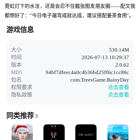
霓虹灯下的水洼，还是会忍不住截张图发朋友圈——配文我
都想好了："今日电子遛弯成就达成，建议搭配姜茶食用"。
游戏信息
大小
530.14M
时间
2026-07-13 10:29:37
版本
2.0.62
MD5
94bf7dfeec4a0c4b36bd25ff6c1cc86c
包名
com.TreesGame.RainyDay
权限要求
点击查看
隐私政策
点击查看
同类推荐