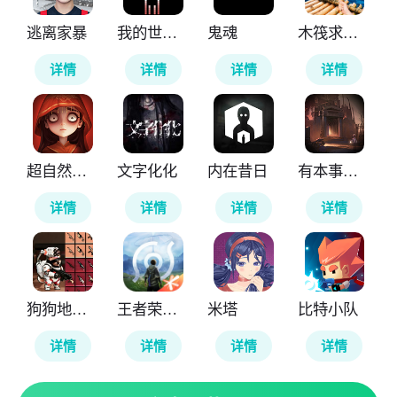
逃离家暴
我的世界雾中人
鬼魂
木筏求生4无尽之海
详情
详情
详情
详情
超自然行动组
文字化化
内在昔日
有本事来开门
详情
详情
详情
详情
狗狗地铁突围2
王者荣耀世界
米塔
比特小队
详情
详情
详情
详情