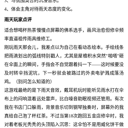
3、与氛围契合的沉浸音乐。
4、体会主角对待雨天态度的变化。
雨天玩家点评
适合想喝杯热茶慢慢点屏幕的佛系选手，画风治愈但修伞频
率直逼祖传雨具维修工。
刚玩雨天那会儿，我差点以为自己在看动态绘本。手绘线条
把雨滴划出的弧线特别戳人，尤其是屋檐积水突然"啪嗒"砸
在伞面上的瞬间，手指会不自觉跟着抖一下——这时候要没
及时转伞挡泥坑，下一秒就会被路过的外卖电驴溅成落汤
鸡。（别问怎么知道的）
这游戏最绝的是下雨天音效，戴耳机玩时能听见雨水打在伞
布上的闷响混着远处雷声，比白噪音助眠视频还管用。有次
我在书店门口躲雨，背景音乐切到钢琴独奏时，屏幕外的我
真给自己泡了杯红茶。不过当第18次跑回五金店修伞时，我
对着老板光秃秃的头顶陷入沉思：这伞怕不是用威化饼干做