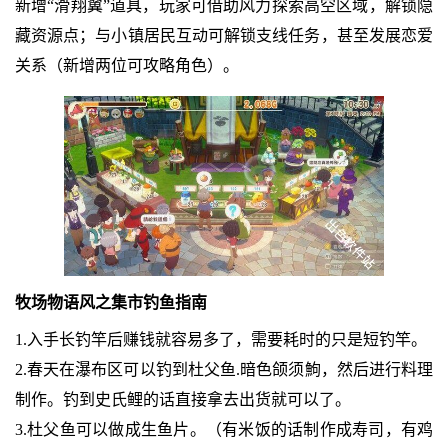
新增“滑翔翼”道具，玩家可借助风力探索高空区域，解锁隐
藏资源点；与小镇居民互动可解锁支线任务，甚至发展恋爱
关系（新增两位可攻略角色）。
牧场物语风之集市钓鱼指南
1.入手长钓竿后赚钱就容易多了，需要耗时的只是短钓竿。
2.春天在瀑布区可以钓到杜父鱼.暗色颌须鮈，然后进行料理
制作。钓到史氏鲤的话直接拿去出货就可以了。
3.杜父鱼可以做成生鱼片。（有米饭的话制作成寿司，有鸡