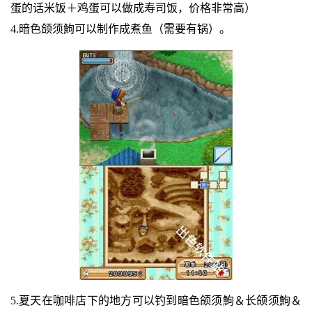
蛋的话米饭＋鸡蛋可以做成寿司饭，价格非常高）
4.暗色颌须鮈可以制作成煮鱼（需要有锅）。
5.夏天在咖啡店下的地方可以钓到暗色颌须鮈＆长颌须鮈＆