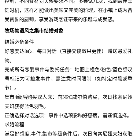
控制，不同食材对火候要求不同。多尝试几次，找到最佳烹
饪时机，这样才能做出美味又完美的料理，在小镇上成为备
受赞誉的厨师，享受游戏烹饪带来的乐趣与成就感。
牧场物语风之集市结婚对象
结婚必备条件
好感度达8心：每日对话（直接交谈效果更佳）.赠送最爱礼
物。
完成所有恋爱事件与委托任务：地图上橙色/粉色/蓝色感叹
号标记为可触发事件，需注意时间限制（如特定时段或季
节）。
集市4级后购买双人床：向NPC威尔伯购买，次日找索尼娅
夫妇获得蓝色羽毛。
正确选择对话选项：事件中选项影响好感度，需谨慎选择。
求婚流程
满足好感度.事件.集市等级条件后，次日向索尼娅夫妇获取