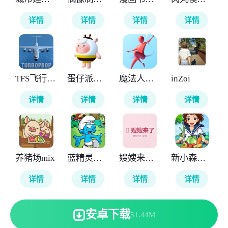
详情
详情
详情
详情
TFS飞行模拟器涂装版本
蛋仔派对抽奖模拟器
魔法人形师
inZoi
详情
详情
详情
详情
养猪场mix
蓝精灵村庄
嫂嫂来了模拟器
新小森生活台服
详情
详情
详情
详情
安卓下载
51.44M