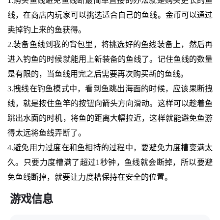
1.购买鱼线避免鱼线断最简单直接的办法就是购买更长的鱼
线，在商店内玩家可以挑选适合自己的鱼线。金币可以通过
卖掉钓上来的鱼获得。
2.装备鱼线到我的背包里，将挑选好的鱼线装备上，然后再
进入钓鱼的时候就能用上新装备的鱼线了。记住鱼线的数量
是有限的，当鱼线用完之后需要再次购买新的鱼线。
3.拽线在钓鱼模式中，看到鱼跳出海面的时候，应该果断拽
线，就是按住鱼竿的按钮向箭头方向滑动。这样可以趁着鱼
跳出水面的时机，将鱼的距离大幅拉近，这样就能避免鱼游
得太远将鱼线弄断了。
4.避免用力过度在和鱼相持的过程中，要避免力度槽变满太
久。只要力度槽满了超过1秒钟，鱼线就会断掉，所以要避
免鱼线断掉，就要让力度槽保持在安全的位置。
游戏信息