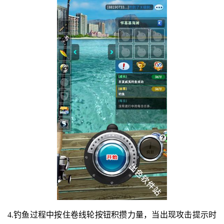
4.钓鱼过程中按住卷线轮按钮积攒力量，当出现攻击提示时