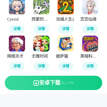
Cytoid
西蒙的猫消除
当铺人生2
恋恋仙缘
详情
详情
详情
详情
网络天才
尤雅时间
披萨猫
黑暗料理王
详情
详情
详情
详情
安卓下载
162.57M
本站所有软件来自互联网，版权归原著所有。敬请来信告知
(123server@cisis.com.cn)。
湘ICP备2025151250号-1