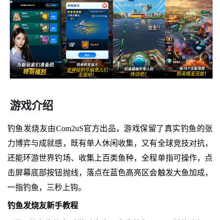
游戏介绍
钓鱼发烧友由Com2uS官方出品，游戏保留了真实钓鱼的张
力博弈与成就感，既有单人休闲收集，又有全球竞技对抗，
还能环游世界钓场、收集上百类鱼种，全程单指可操作，点
击屏幕底部按钮抛线，落点在蓝色高亮区会触发大鱼加成，
一指钓鱼，三秒上钩。
钓鱼发烧友新手教程