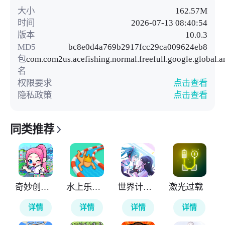
大小
162.57M
时间
2026-07-13 08:40:54
版本
10.0.3
MD5
bc8e0d4a769b2917fcc29ca009624eb8
包
com.com2us.acefishing.normal.freefull.google.global
名
权限要求
点击查看
隐私政策
点击查看
同类推荐
奇妙创意世界全解锁
水上乐园大作战
世界计划缤纷舞台国际服
激光过载
详情
详情
详情
详情