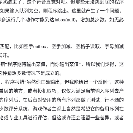
序就结束了，这个符合直觉对吧。但那些无法跳到底的程序
x时，如果输入队列为空，则程序跳出。这里就产生了一个问题，
运行几个动作才能到达inbox(null)，增加总步数，如无必
配，比如空手outbox、空手加减、空格子读取、字母加减
展开。
错“程序期待输出某值，而你输出某值”，所以我们觉得，这
这种猜想多数情况下是成立的。
，程序报错“虽然你正确输出，但我能给出一个反例”，这种
兼顾的地方，或者投机取巧，仅仅为满足当前输入序列去产
的序列后，在后台对备用的所有序列都做了测试，行不通的
步数评分系统，游戏作者主观上当然是希望它的备用序列在
论或专业工具进行评估，但这或许还会遗留一些差异，或者