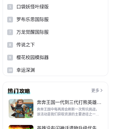
口袋妖怪叶绿版
5
罗布乐思国际服
6
万龙觉醒国际服
7
传说之下
8
樱花校园模拟器
9
幸运深渊
10
更多

奔奔王国一代到三代打熊英雄推荐
奔奔王国中每两周会刷新一次熊坑挑战，
该活动是我们获取资源的主要途径之一，
并且上次更新之后还增加了打熊的奖励，
哪些英雄适合平民打熊呢？这里带来一代
英雄没有闪神话遗物升级优先级指南