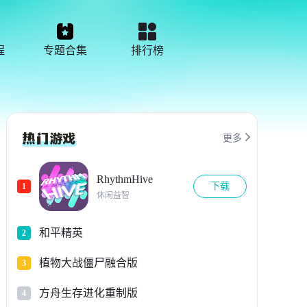
程
专题合集
排行榜

更多
RhythmHive
下载
1
休闲益智
和平精英
2
植物大战僵尸融合版
3
方舟生存进化重制版
4