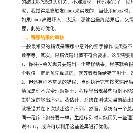
的结束呢?通过头机关，不难发现，代码走完了，程
呢，我觉得是靠触发inbox来实现的，当使用inbo
如果inbox离循环入口太远，那输出最终结果后，又得多
要，此处可优化。
二、程序结果的审核
一般最常见的错误是程序中意外的空手操作或类型不匹
数字等。其次，是错误输出值不符合要求，这里需要
1、你往往会发现只要输出一个错误结果，程序就会报
个数值一定是预先算过的，就等着看你给错了哪个，
2、但还有稍不常见的错误，当你执行完毕按需输出后
情况是你不完全理解题干，程序里出现某些特例不能
生特定的输出序列。我估计，系统在测试完当前给出
就报错并在下次抛出这个序列。然而，系统有一个总
同一程序下跑分要一样，生成序列时可能用到一些理
说BUG，或许可以利用这些差异进行优化。