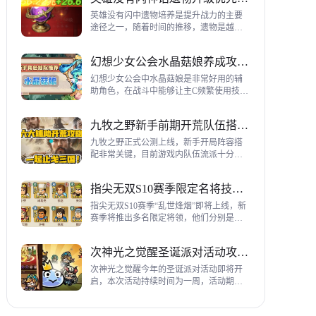
到三代打熊英雄选择建议，各位参考一
下。
英雄没有闪中遗物培养是提升战力的主要
途径之一，随着时间的推移，遗物是越来
越多，神话遗物也越来越多，平民手上也
有不少，哪些遗物推荐养成呢？这里带来
幻想少女公会水晶菇娘养成攻略详解
神话遗物升级优先级建议。
幻想少女公会中水晶菇娘是非常好用的辅
助角色，在战斗中能够让主C频繁使用技
能，适合不同类型的输出角色，推荐玩家
们进行重点培养，这里带来会水晶菇娘养
九牧之野新手前期开荒队伍搭配指南
成全方位指南，大家来看看吧。
九牧之野正式公测上线，新手开局阵容搭
配非常关键，目前游戏内队伍流派十分丰
富，开荒其主要围绕辅助武将来进行搭
配，那么具体如何配队呢？这里带来新手
指尖无双S10赛季限定名将技能一览
前期开荒阵容搭配详细攻略。
指尖无双S10赛季“乱世烽烟”即将上线，新
赛季将推出多名限定将领，他们分别是：
关银屏、机·邓艾、猛·徐晃、吕玲绮，这里
带来所有武将技能爆料，小伙伴们提前来
次神光之觉醒圣诞派对活动攻略指南
了解一下吧。
次神光之觉醒今年的圣诞派对活动即将开
启，本次活动持续时间为一周，活动期间
玩家喂养圣诞彩蛋能够获得圣诞装饰，用
来提升活动等级领取对应奖励，下面为大