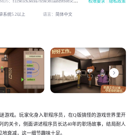
|
MD5：
f119e1c63ecea7fc0e381aafd9ffe85c
权限要求
隐私政策
系统5.2以上
语言：
简体中文
谜游戏。玩家化身入职程序员，在Q版搞怪的游戏世界里开
列的关卡，侧面讲述程序员长达40年的职场故事，结局耐人
见地衰减，这一细节趣味十足。