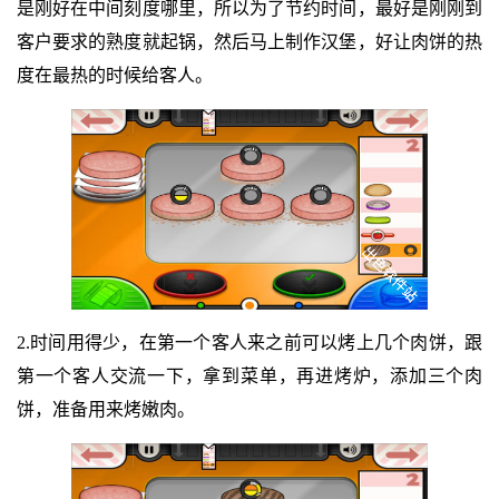
是刚好在中间刻度哪里，所以为了节约时间，最好是刚刚到
客户要求的熟度就起锅，然后马上制作汉堡，好让肉饼的热
度在最热的时候给客人。
2.时间用得少，在第一个客人来之前可以烤上几个肉饼，跟
第一个客人交流一下，拿到菜单，再进烤炉，添加三个肉
饼，准备用来烤嫩肉。