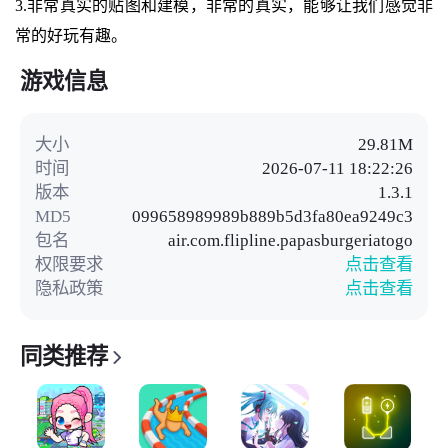
3.非常真实的贴图和建模，非常的真实，能够让我们感觉非
常的好玩有趣。
游戏信息
大小
29.81M
时间
2026-07-11 18:22:26
版本
1.3.1
MD5
099658989989b889b5d3fa80ea9249c3
包名
air.com.flipline.papasburgeriatogo
权限要求
点击查看
隐私政策
点击查看
同类推荐