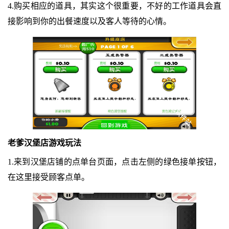
4.购买相应的道具，其实这个很重要，不好的工作道具会直
接影响到你的出餐速度以及客人等待的心情。
老爹汉堡店游戏玩法
1.来到汉堡店铺的点单台页面，点击左侧的绿色接单按钮，
在这里接受顾客点单。