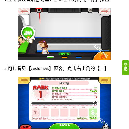
举
2.可以看见【customers】顾客，点击右上角的【→】
报