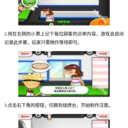
2.将在右侧的小票上记下每位顾客的点单内容，游戏会自动
记录此步骤，玩家只需稍作等待即可。
3.点击右下角的按钮，切换到烧烤台，开始制作汉堡。