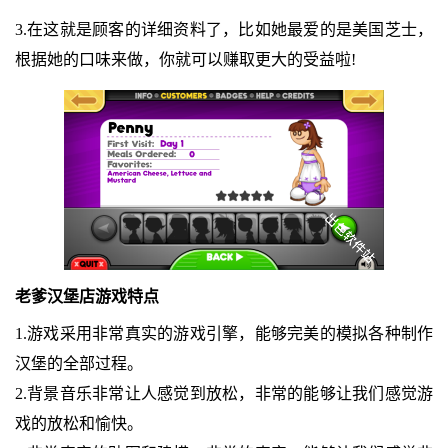
3.在这就是顾客的详细资料了，比如她最爱的是美国芝士，
根据她的口味来做，你就可以赚取更大的受益啦!
老爹汉堡店游戏特点
1.游戏采用非常真实的游戏引擎，能够完美的模拟各种制作
汉堡的全部过程。
2.背景音乐非常让人感觉到放松，非常的能够让我们感觉游
戏的放松和愉快。