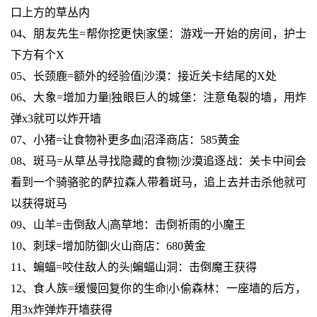
口上方的草丛内
04、朋友先生=帮你挖更快|家堡：游戏一开始的房间，护士
下方有个X
05、长颈鹿=额外的经验值|沙漠：接近关卡结尾的X处
06、大象=增加力量|独眼巨人的城堡：注意龟裂的墙，用炸
弹x3就可以炸开墙
07、小猪=让食物补更多血|沼泽商店：585黄金
08、斑马=从草丛寻找隐藏的食物|沙漠追逐战：关卡中间会
看到一个骑骆驼的萨拉森人带着斑马，追上去并击杀他就可
以获得斑马
09、山羊=击倒敌人|高草地：击倒祈雨的小魔王
10、刺球=增加防御|火山商店：680黄金
11、蝙蝠=咬住敌人的头|蝙蝠山洞：击倒魔王获得
12、食人族=缓慢回复你的生命|小偷森林：一座墙的后方，
用3x炸弹炸开墙获得