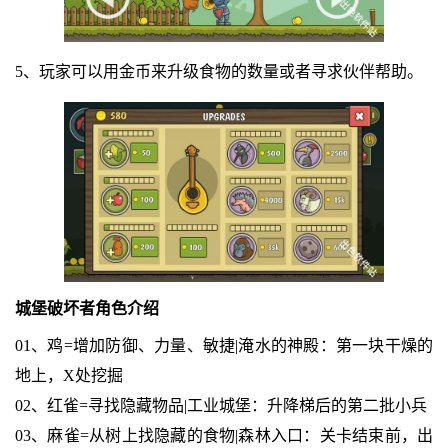
5、玩家可以用金币来升级食物的数量或者寻求伙伴帮助。
城堡破坏者角色介绍
01、鸡=增加防御、力量、敏捷|淹水的神殿：第一块干燥的
地上，X处挖掘
02、红雀=寻找隐藏物品|工业城堡：升降梯后的第二批小兵
03、麻雀=从树上找隐藏的食物|森林入口：关卡结束前，出