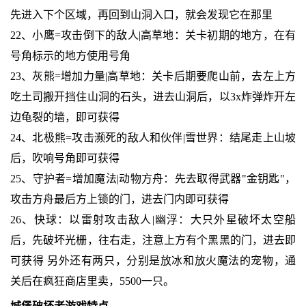
先进入下个区域，再回到山洞入口，就会发现它在那里
22、小鹰=攻击倒下的敌人|高草地：关卡初期的地方，在有
号角标示的地方使用号角
23、灰熊=增加力量|高草地：关卡后期要爬山前，去左上方
吃土司搬开挡住山洞的石头，进去山洞后，以3x炸弹炸开左
边龟裂的墙，即可获得
24、北极熊=攻击濒死的敌人和伙伴|雪世界：结尾走上山坡
后，吹响号角即可获得
25、守护者=增加魔法|动物方舟：先去取得武器"金钥匙"，
攻击方舟最后方上锁的门，进去门内即可获得
26、快球：以雷射攻击敌人|幽浮：大只外星破坏太空船
后，先破坏光栅，往右走，注意上方有个黑黑的门，进去即
可获得 另外还有两只，分别是放冰和放火魔法的宠物，通
关后在疯狂商店里卖，5500一只。