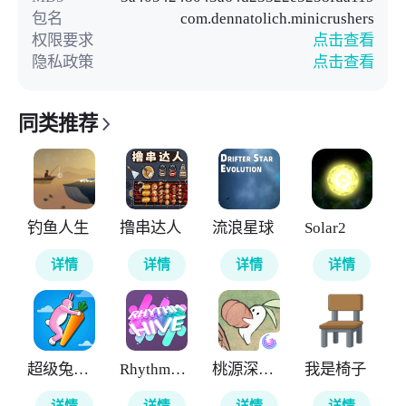
包名
com.dennatolich.minicrushers
权限要求
点击查看
隐私政策
点击查看
同类推荐
钓鱼人生
撸串达人
流浪星球
Solar2
详情
详情
详情
详情
超级兔子人
RhythmHive
桃源深处有人家
我是椅子