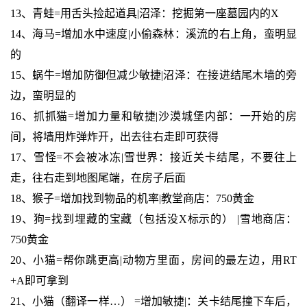
13、青蛙=用舌头捡起道具|沼泽：挖掘第一座墓园内的X
14、海马=增加水中速度|小偷森林：溪流的右上角，蛮明显
的
15、蜗牛=增加防御但减少敏捷|沼泽：在接进结尾木墙的旁
边，蛮明显的
16、抓抓猫=增加力量和敏捷|沙漠城堡内部：一开始的房
间，将墙用炸弹炸开，出去往右走即可获得
17、雪怪=不会被冰冻|雪世界：接近关卡结尾，不要往上
走，往右走到地图尾端，在房子后面
18、猴子=增加找到物品的机率|教堂商店：750黄金
19、狗=找到埋藏的宝藏（包括没X标示的） |雪地商店：
750黄金
20、小猫=帮你跳更高|动物方里面，房间的最左边，用RT
+A即可拿到
21、小猫（翻译一样…） =增加敏捷|：关卡结尾撞下车后，