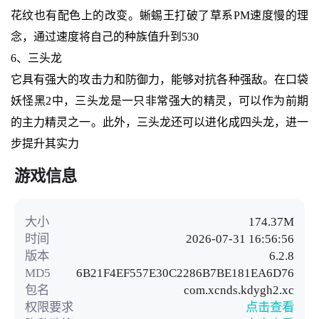
花纹也有配色上的改变。蜥蜴王打破了草系PM速度慢的理
念，通过速度将自己的种族值升到530
6、三头龙
它具有强大的攻击力和防御力，能够对抗各种强敌。在口袋
妖怪黑2中，三头龙是一只非常强大的精灵，可以作为前期
的主力精灵之一。此外，三头龙还可以进化成四头龙，进一
步提升其实力
游戏信息
大小
174.37M
时间
2026-07-31 16:56:56
版本
6.2.8
MD5
6B21F4EF557E30C2286B7BE181EA6D76
包名
com.xcnds.kdygh2.xc
权限要求
点击查看