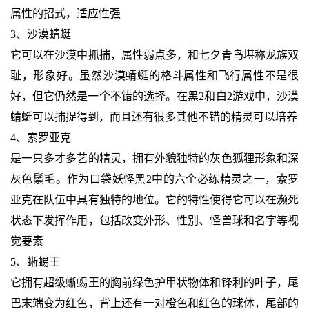
属性的招式，适应性强
3、沙漠蜻蜓
它可以在沙漠中抓捕，属性弱点多，和七夕青鸟堪称龙族双
耻，形象好。虽然沙漠蜻蜓的格斗属性和飞行属性不是很
好，但它仍然是一个不错的选择。在黑2和白2游戏中，沙漠
蜻蜓可以捕捉得到，而且还有很多其他不错的精灵可以培养
4、索罗亚克
是一只多才多艺的精灵，拥有外貌独特的灰色狐狸形象和深
灰色鬃毛。作为口袋妖怪黑2中的六个必练精灵之一，索罗
亚克在队伍中具有独特的地位。它的特性使得它可以在濒死
状态下发挥作用，包括改变外形、性别、怪兽球和名字等视
觉要素
5、蜥蜴王
它拥有超级蜥蜴王的胸前绿色护甲状物体和锋利的叶子，尾
巴末端变为红色，背上还有一对橙色和红色的球体，尾部的