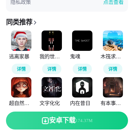
隐私政策
点击查看
同类推荐
逃离家暴
我的世界雾中人
鬼魂
木筏求生4无尽之海
详情
详情
详情
详情
超自然行动组
文字化化
内在昔日
有本事来开门
详情
详情
详情
详情
安卓下载
174.37M