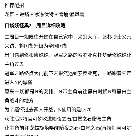
推荐配招
龙舞 + 逆鳞 + 冰冻伏特 + 雪崩/暴风雪
口袋妖怪黑2二周目详细攻略
二周目一如既往开始在自己家中，来到大厅，紫杉博士父亲
来访，将图鉴升级为全国图鉴
出门遇到修和修妹妹，冠军之路的索罗亚克托梦给修妹妹让
主角过去
冠军之路终点大门前下去果然遇到索罗亚克，一路跟着它走
进入N的城堡
原来一切都是N的安排，N带主角前往黑白时候N和黑白主
角战斗的地方
为了缅怀过去两人开战，N使用的是Lv70
获胜后N将宝可梦收进暗夜之石/白昼之石赠与主角
让主角前往龙螺旋塔唤醒暗夜之石/白昼之石(直接把宝可梦