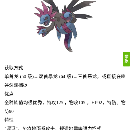
举
报
获取方式
单首龙 (50 级)→双首暴龙 (64 级)→三首恶龙，或直接在幽
谷深渊捕捉
优点
全种族值均很优秀，特攻125 ，物攻105 ，HP92，特防、物
防90
特性
"漂浮"，免疫地面系攻击，规避地震等强力招式