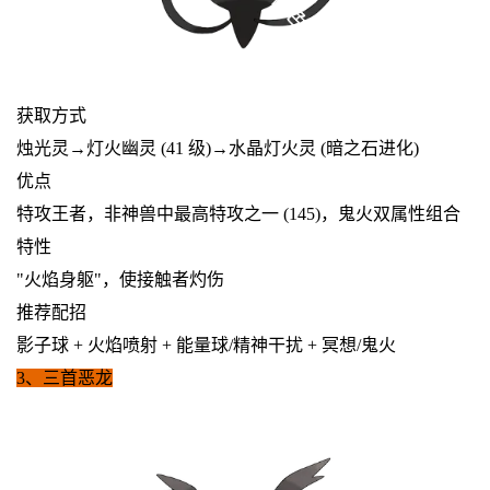
获取方式
烛光灵→灯火幽灵 (41 级)→水晶灯火灵 (暗之石进化)
优点
特攻王者，非神兽中最高特攻之一 (145)，鬼火双属性组合
特性
"火焰身躯"，使接触者灼伤
推荐配招
影子球 + 火焰喷射 + 能量球/精神干扰 + 冥想/鬼火
3、三首恶龙