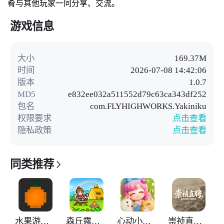
肴与其他玩家一同分享、交流。
游戏信息
大小
169.37M
时间
2026-07-08 14:42:06
版本
1.0.7
MD5
e832ee032a511552d79c63ca343df252
包名
com.FLYHIGHWORKS.Yakiniku
权限要求
点击查看
隐私政策
点击查看
同类推荐
水果游乐场国际版
森丘露营地物语
心动小镇国际服
崇祯直聘明末官场沉浮模拟器