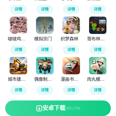
详情
详情
详情
详情
啵啵鸡物语
模拟宗门
织梦森林
哥布林的商队
详情
详情
详情
详情
城市建筑模拟26
偶像制作人
漫画书店模拟器
肉丸模拟器2
详情
详情
详情
详情
安卓下载
169.37M