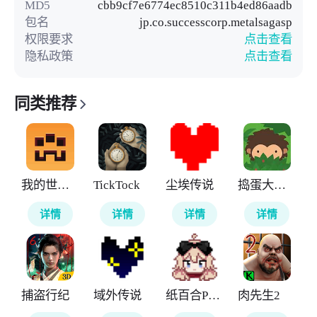
MD5
cbb9cf7e6774ec8510c311b4ed86aadb
包名
jp.co.successcorp.metalsagasp
权限要求
点击查看
隐私政策
点击查看
同类推荐
我的世界地下城
TickTock
尘埃传说
捣蛋大脚怪
详情
详情
详情
详情
捕盗行纪
域外传说
纸百合PaperLily
肉先生2