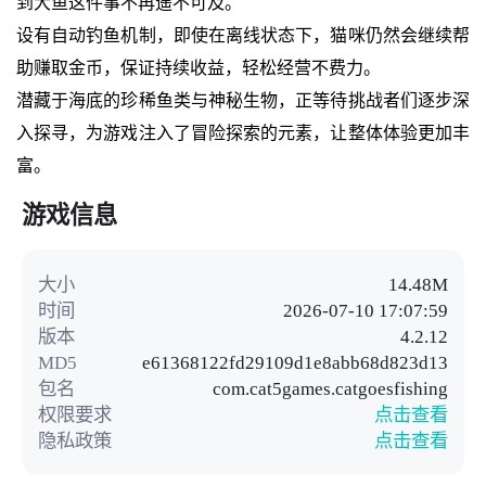
到大鱼这件事不再遥不可及。
设有自动钓鱼机制，即使在离线状态下，猫咪仍然会继续帮
助赚取金币，保证持续收益，轻松经营不费力。
潜藏于海底的珍稀鱼类与神秘生物，正等待挑战者们逐步深
入探寻，为游戏注入了冒险探索的元素，让整体体验更加丰
富。
游戏信息
大小
14.48M
时间
2026-07-10 17:07:59
版本
4.2.12
MD5
e61368122fd29109d1e8abb68d823d13
包名
com.cat5games.catgoesfishing
权限要求
点击查看
隐私政策
点击查看