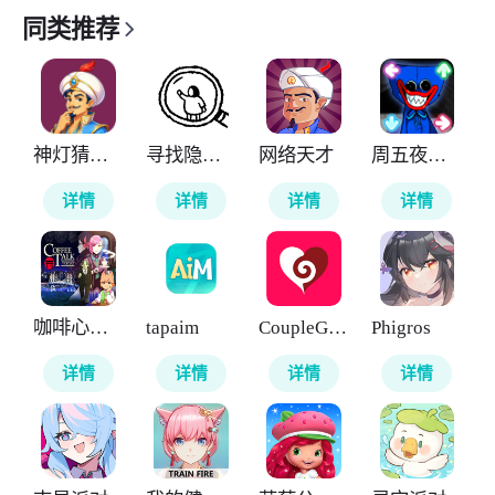
同类推荐
神灯猜人名
寻找隐藏的小人
网络天才
周五夜放克大蓝猫模组
详情
详情
详情
详情
咖啡心语东京
tapaim
CoupleGame
Phigros
详情
详情
详情
详情