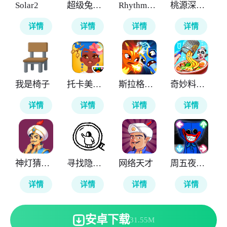
Solar2
超级兔子人
RhythmHive
桃源深处有人家
详情
详情
详情
详情
我是椅子
托卡美发沙龙4
斯拉格精灵一决雌雄2
奇妙料理餐厅
详情
详情
详情
详情
神灯猜人名
寻找隐藏的小人
网络天才
周五夜放克大蓝猫模组
详情
详情
详情
详情
安卓下载
31.55M