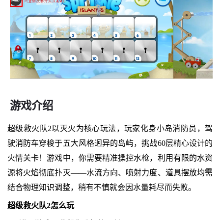
游戏介绍
超级救火队2以灭火为核心玩法，玩家化身小岛消防员，驾
驶消防车穿梭于五大风格迥异的岛屿，挑战60层精心设计的
火情关卡！游戏中，你需要精准操控水枪，利用有限的水资
源将火焰彻底扑灭——水流方向、喷射力度、道具摆放均需
结合物理知识调整，稍有不慎就会因水量耗尽而失败。
超级救火队2怎么玩