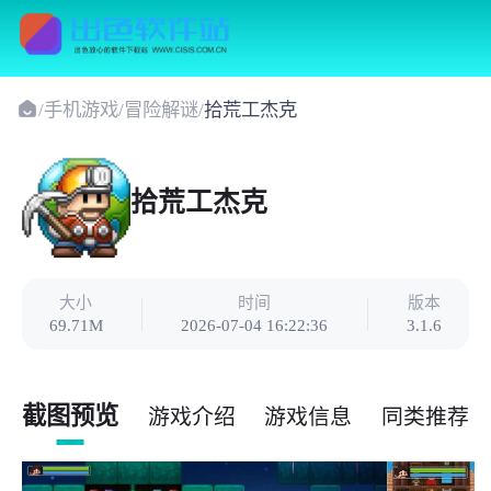
/
手机游戏
/
冒险解谜
/
拾荒工杰克
拾荒工杰克
大小
时间
版本
69.71M
2026-07-04 16:22:36
3.1.6
截图预览
游戏介绍
游戏信息
同类推荐