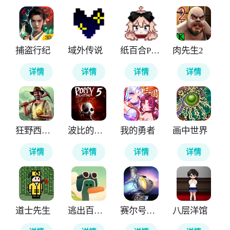
捕盗行纪
域外传说
纸百合PaperLily
肉先生2
详情
详情
详情
详情
狂野西部矿工
波比的游戏时间第五章官方正版
我的勇者
画中世界
详情
详情
详情
详情
道士先生
逃出百慕大
赛尔号巅峰之战
八层洋馆