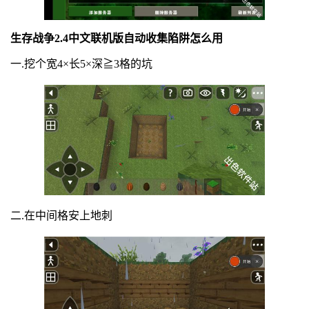
生存战争2.4中文联机版自动收集陷阱怎么用
一.挖个宽4×长5×深≧3格的坑
二.在中间格安上地刺