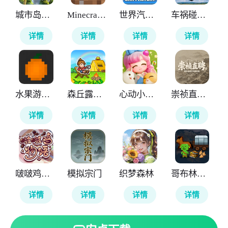
城市岛屿5豪华版
Minecraft基岩版
世界汽车工厂
车祸碰撞模拟器3
详情
详情
详情
详情
水果游乐场国际版
森丘露营地物语
心动小镇国际服
崇祯直聘明末官场沉浮模拟器
详情
详情
详情
详情
啵啵鸡物语
模拟宗门
织梦森林
哥布林的商队
详情
详情
详情
详情